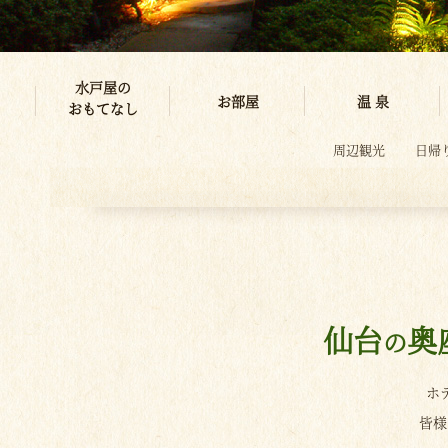
水戸屋の
お部屋
温 泉
おもてなし
周辺観光
日帰
仙台
奥
の
ホ
皆様