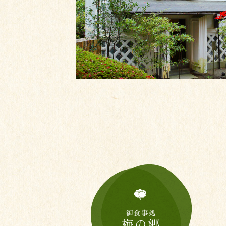
御食事処
梅の郷